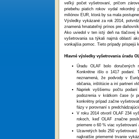
veľký počet vyšetrovaní, pričom zárov
priebehu piatich rokov vydal rekordn
miliónov EUR, ktorá by sa mala postupne
Výsledky vykázané za rok 2014, potvrdz
znamená hmatateľný prínos pre daňovní
Ako uviedol v ten istý deň na tlačovej 
vyšetrovania sa týkali najmä oblastí ak
vonkajšia pomoc. Tieto prípady prispej
Hlavné výsledky vyšetrovania úradu O
Úradu OLAF bolo doručených n
Konkrétne išlo o 1417 podaní. T
neznamená, že podvody v Európe
občania, inštitúcie a iní partneri
Napriek vyššiemu počtu podaní 
podozrenia v krátkom čase (v p
konkrétny prípad začne vyšetrovať.
fázy v porovnaní s predchádzajúci
V roku 2014 otvoril OLAF 234 vyš
rokoch, keď OLAF značne posiln
priemere o 60 % viac vyšetrovaní 
Uzavretých bolo 250 vyšetrovaní.
najkratšie priemerné trvanie vyká