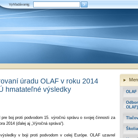
Vyhľadávani
e
:
rovaní úradu OLAF v roku 2014
Men
Ú hmatateľné výsledky
OLAF
Odbor
OLAF)
 pre boj proti podvodom 15. výročnú správu o svojej činnosti za
Tlačo
ra 2014 (ďalej aj „Výročná správa“).
Školia
výsledky v boji proti podvodom v celej Európe. OLAF uzavrel