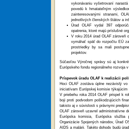
vykonávaniu vyšetrovaní narastá
povedú k hmatateľným výsledkom
zainteresovanými stranami, OLA
jednotlivých členských štátov a inšt
Úrad OLAF vydal 397 odporúčaní
opatrenia, ktoré majú príslušné or
V roku 2014 úrad OLAF zároveň od
vymáhať späť do rozpočtu EÚ za 
prostriedky by sa mali postupn
projektov.
Súčasťou Výročnej správy sú aj konkrét
Európskeho fondu regionálneho rozvoja v
Príspevok úradu OLAF k realizácii poli
Hoci OLAF zostáva úplne nezávislý vo sv
iniciatívam Európskej komisie týkajúci
V priebehu roka 2014 OLAF prispel k rok
boji proti podvodom poškodzujúcich fin
takisto aj v súvislosti s právnymi predpis
OLAF zároveň uzavrel administratívne do
Európska komisia, Európska služba 
Organizácie Spojených národov, Úrad OS
AIDS a malárii. Takéto dohody budú úrad