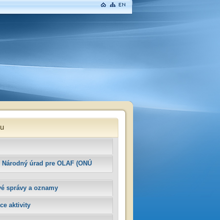
u
 Národný úrad pre OLAF (ONÚ
vé správy a oznamy
ce aktivity