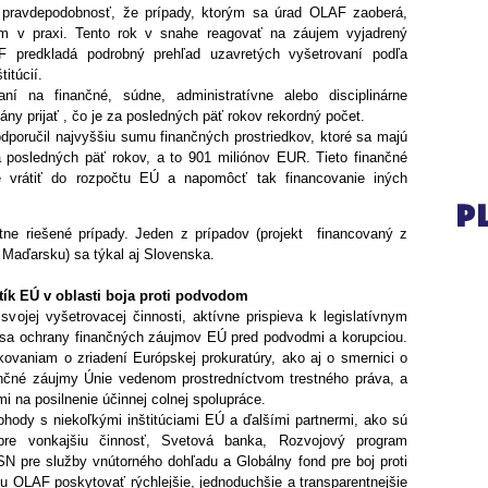
 pravdepodobnosť, že prípady, ktorým sa úrad OLAF zaoberá,
 v praxi. Tento rok v snahe reagovať na záujem vyjadrený
F predkladá podrobný prehľad uzavretých vyšetrovaní podľa
itúcií.
 na finančné, súdne, administratívne alebo disciplinárne
gány prijať , čo je za posledných päť rokov rekordný počet.
poručil najvyššiu sumu finančných prostriedkov, ktoré sa majú
posledných päť rokov, a to 901 miliónov EUR. Tieto finančné
e vrátiť do rozpočtu EÚ a napomôcť tak financovanie iných
ne riešené prípady. Jeden z prípadov (projekt financovaný z
 Maďarsku) sa týkal aj Slovenska.
tík EÚ v oblasti boja proti podvodom
ojej vyšetrovacej činnosti, aktívne prispieva k legislatívnym
m sa ochrany finančných záujmov EÚ pred podvodmi a korupciou.
ovaniam o zriadení Európskej prokuratúry, ako aj o smernici o
ančné záujmy Únie vedenom prostredníctvom trestného práva, a
mi na posilnenie účinnej colnej spolupráce.
hody s niekoľkými inštitúciami EÚ a ďalšími partnermi, ako sú
pre vonkajšiu činnosť, Svetová banka, Rozvojový program
N pre služby vnútorného dohľadu a Globálny fond pre boj proti
u OLAF poskytovať rýchlejšie, jednoduchšie a transparentnejšie