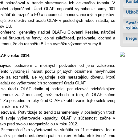
Konta
eň pokračoval v trende skracovania ich celkového trvania. V
ý počet odporúčaní. Úrad OLAF odporučil vymáhanie sumy 901
Užitoč
 vrátiť do rozpočtu EÚ a napomôcť financovanie iných projektov.
ujú, že efektívnosť úradu OLAF v posledných rokoch rástla, čo
Systé
kov EÚ.
vylúč
konferencii generálny riaditeľ OLAF-u Giovanni Kessler, náročné
o sú štrukturálne fondy, colné záležitosti, pašovanie, obchod a
Irreg
ú k tomu, že do rozpočtu EÚ sa vymôžu významné sumy.ň
LAF v roku 2014:
ajviac podozrení z možných podvodov od jeho založenia.
ento výraznejší nárast počtu prijatých oznámení nevyhnutne
 sa rozmohli, ale vyjadruje skôr narastajúcu dôveru, ktorú
 vkladajú do vyšetrovacích schopností úradu OLAF.
sa úradu OLAF darilo aj naďalej posudzovať prichádzajúce
riemere za 2 mesiace), než rozhodol o tom, či OLAF začne
 Za posledné tri roky úrad OLAF skrátil trvanie tejto selektívnej
mi rokmi o 70 %.
etrovaní. Potvrdzuje to trend zaznamenaný v posledných troch
il svoje vyšetrovacie kapacity. OLAF v súčasnosti začne v
ako pred svojou reorganizáciou v roku 2012.
 Priemerná dĺžka vyšetrovaní sa skrátila na 21 mesiacov. Ide o
zané v priebehu ostatných piatich rokov. Vďaka efektívnejšiemu