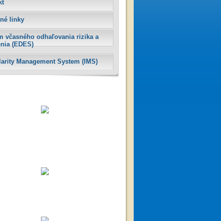
kt
né linky
m včasného odhaľovania rizika a
enia (EDES)
ularity Management System (IMS)