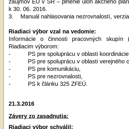
záujmov EÚ v SR – plnenie úloh akčného plán
k 30. 06. 2016.
3. Manuál nahlasovania nezrovnalostí, verzia
Riadiaci výbor vzal na vedomie:
Informácie o činnosti pracovných skupín 
Riadiacim výborom:
- PS pre spoluprácu v oblasti koordinácie ko
- PS pre spoluprácu v oblasti verejného o
- PS pre komunikáciu,
- PS pre nezrovnalosti,
- PS k článku 325 ZFEÚ.
21.3.2016
Závery zo zasadnutia:
Riadiaci výbor schválil: