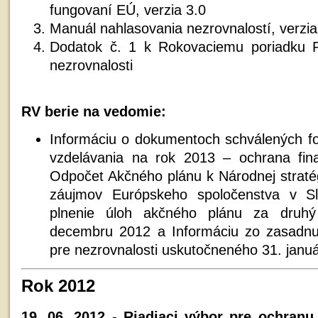
fungovaní EÚ, verzia 3.0
Manuál nahlasovania nezrovnalostí, verzia
Dodatok č. 1 k Rokovaciemu poriadku P
nezrovnalosti
RV berie na vedomie:
Informáciu o dokumentoch schválených fo
vzdelávania na rok 2013 – ochrana fi
Odpočet Akčného plánu k Národnej stratég
záujmov Európskeho spoločenstva v Sl
plnenie úloh akčného plánu za druh
decembru 2012 a Informáciu zo zasadnut
pre nezrovnalosti uskutočneného 31. janu
Rok 2012
19. 06. 2012 - Riadiaci výbor pre ochran