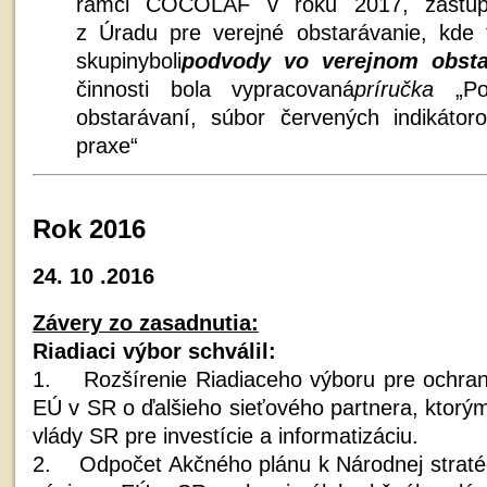
rámci COCOLAF v roku 2017, zastú
z Úradu pre verejné obstarávanie, kde 
skupinyboli
podvody vo verejnom obst
činnosti bola vypracovaná
príručka
„P
obstarávaní, súbor červených indikátor
praxe“
Rok 2016
24. 10 .2016
Závery zo zasadnutia:
Riadiaci výbor schválil:
1. Rozšírenie Riadiaceho výboru pre ochran
EÚ v SR o ďalšieho sieťového partnera, ktorý
vlády SR pre investície a informatizáciu.
2. Odpočet Akčného plánu k Národnej stratég