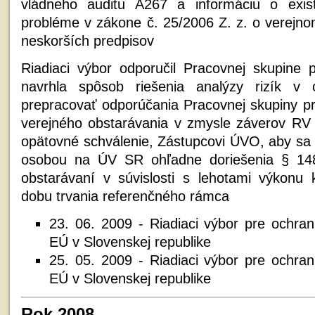
vládneho auditu A267 a informáciu o exist
probléme v zákone č. 25/2006 Z. z. o verejno
neskorších predpisov
Riadiaci výbor odporučil Pracovnej skupine p
navrhla spôsob riešenia analýzy rizík v ob
prepracovať odporúčania Pracovnej skupiny pr
verejného obstarávania v zmysle záverov RV 
opätovné schválenie, Zástupcovi ÚVO, aby sa 
osobou na ÚV SR ohľadne doriešenia § 14
obstarávaní v súvislosti s lehotami výkonu
dobu trvania referenčného rámca
23. 06. 2009 - Riadiaci výbor pre ochra
EÚ v Slovenskej republike
25. 05. 2009 - Riadiaci výbor pre ochra
EÚ v Slovenskej republike
Rok 2008