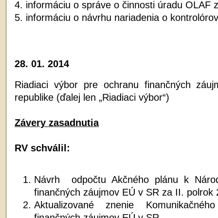
4. informáciu o správe o činnosti úradu OLAF 
5. informáciu o návrhu nariadenia o kontrolóro
28. 01. 2014
Riadiaci výbor pre ochranu finančných záu
republike (ďalej len „Riadiaci výbor“)
Závery zasadnutia
RV schválil:
Návrh odpočtu Akčného plánu k Národn
finančných záujmov EÚ v SR za II. polrok
Aktualizované znenie Komunikačné
finančných záujmov EÚ v SR