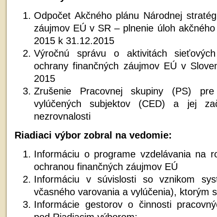
Odpočet Akčného plánu Národnej stratég
záujmov EÚ v SR – plnenie úloh akčného 
2015 k 31.12.2015
Výročnú správu o aktivitách sieťových
ochrany finančných záujmov EÚ v Sloven
2015
Zrušenie Pracovnej skupiny (PS) pre
vylúčených subjektov (CED) a jej z
nezrovnalosti
Riadiaci výbor zobral na vedomie:
Informáciu o programe vzdelávania na ro
ochranou finančných záujmov EÚ
Informáciu v súvislosti so vznikom s
včasného varovania a vylúčenia), ktorým
Informácie gestorov o činnosti pracovn
pod Riadiacim výborom: