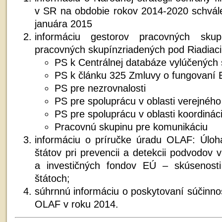
v SR na obdobie rokov 2014-2020 schvál
januára 2015
informáciu gestorov pracovných sku
pracovných skupínzriadených pod Riadiac
PS k Centrálnej databáze vylúčených 
PS k článku 325 Zmluvy o fungovaní
PS pre nezrovnalosti
PS pre spoluprácu v oblasti verejného
PS pre spoluprácu v oblasti koordináci
Pracovnú skupinu pre komunikáciu
informáciu o príručke úradu OLAF: Úloh
štátov pri prevencii a detekcii podvodov v
a investičných fondov EÚ – skúsenost
štátoch;
súhrnnú informáciu o poskytovaní súčin
OLAF v roku 2014.