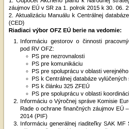
1. Odpočet Akčného plánu k Národnej stratég
záujmov EÚ v SR za 1. polrok 2015 k 30. 06. 
2. Aktualizáciu Manuálu k Centrálnej databáz
(CED)
Riadiaci výbor OFZ EÚ berie na vedomie:
Informáciu gestorov o činnosti pracovn
pod RV OFZ:
PS pre nezrovnalosti
PS pre komunikáciu
PS pre spoluprácu v oblasti verejného
PS k Centrálnej databáze vylúčených 
PS k článku 325 ZFEÚ
PS pre spoluprácu v oblasti koordináci
Informáciu o Výročnej správe Komisie Eu
Rade o ochrane finančných záujmov EÚ –
2014 (PIF)
Informáciu generálnej riaditeľky SAK MF