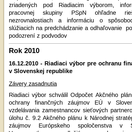
zriadených pod Riadiacim výborom, info
pracovnej skupiny PSpN ohľadne rie
nezrovnalostiach a informáciu o spôsob
slúžiacich na predchádzanie a odhaľovanie p
podozrení z podvodov
Rok 2010
16.12.2010 - Riadiaci výbor pre ochranu f
v Slovenskej republike
Závery zasadnutia
Riadiaci výbor schválil Odpočet Akčného plán
ochrany finančných záujmov EÚ v Slovens
vzdelávania zamestnancov sieťových partnero
úlohu č. 9.2 Akčného plánu k Národnej straté
záujmov Európskeho spoločenstva v Sl