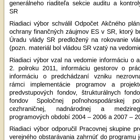
generálneho riaditeľa sekcie auditu a kontroly
SR
Riadiaci výbor schválil Odpočet Akčného plán
ochrany finančných záujmov ES v SR, ktorý 
Úradu vlády SR predložený na rokovanie vlá
(pozn. materiál bol vládou SR vzatý na vedomi
Riadiaci výbor vzal na vedomie informáciu o 
2. polroku 2011, informáciu gestorov o prá
informáciu o predchádzaní vzniku nezrovn
rámci implementácie programov a projek
predvstupových fondov, štrukturálnych fond
fondov Spoločnej poľnohospodárskej po
cezhraničnej, nadnárodnej a medziregi
programových období 2004 – 2006 a 2007 – 2
Riadiaci výbor odporučil Pracovnej skupine pr
verejného obstarávania zahrnúť do programu j