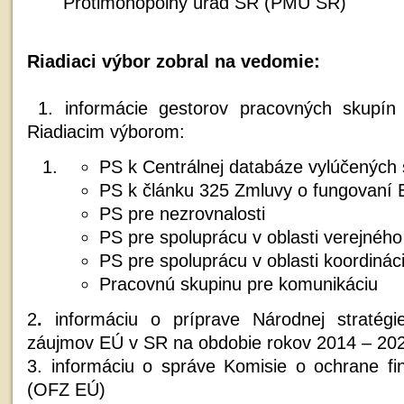
Protimonopolný úrad SR (PMÚ SR)
Riadiaci výbor zobral na vedomie:
1. informácie gestorov pracovných skupín
Riadiacim výborom:
PS k Centrálnej databáze vylúčených 
PS k článku 325 Zmluvy o fungovaní
PS pre nezrovnalosti
PS pre spoluprácu v oblasti verejného
PS pre spoluprácu v oblasti koordináci
Pracovnú skupinu pre komunikáciu
2
.
informáciu o príprave Národnej stratégi
záujmov EÚ v SR na obdobie rokov 2014 – 20
3. informáciu o správe Komisie o ochrane f
(OFZ EÚ)