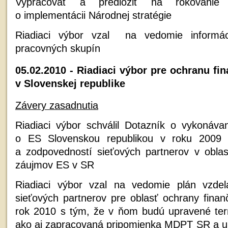
Vypracovať a predložiť na rokovani
o implementácii Národnej stratégie
Riadiaci výbor vzal na vedomie informác
pracovných skupín
05.02.2010 - Riadiaci výbor pre ochranu f
v Slovenskej republike
Závery zasadnutia
Riadiaci výbor schválil Dotazník o vykonáv
o ES Slovenskou republikou v roku 2009
a zodpovedností sieťových partnerov v oblas
záujmov ES v SR
Riadiaci výbor vzal na vedomie plán vzde
sieťových partnerov pre oblasť ochrany fin
rok 2010 s tým, že v ňom budú upravené termí
ako aj zapracovaná pripomienka MDPT SR a u