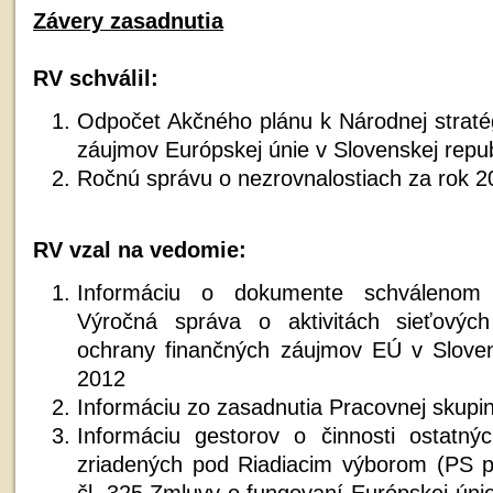
Závery zasadnutia
RV schválil:
Odpočet Akčného plánu k Národnej stratég
záujmov Európskej únie v Slovenskej repub
Ročnú správu o nezrovnalostiach za rok 2
RV vzal na vedomie:
Informáciu o dokumente schválenom 
Výročná správa o aktivitách sieťových
ochrany finančných záujmov EÚ v Sloven
2012
Informáciu zo zasadnutia Pracovnej skupin
Informáciu gestorov o činnosti ostatný
zriadených pod Riadiacim výborom (PS p
čl. 325 Zmluvy o fungovaní Európskej úni